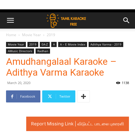
Home
Movie Year
2019
Movie Year
2019
0A-Z
A
A – E Movie Index
Adithya Varma - 2019
AMusic Directors
Radhan
Amudhangalaal Karaoke –
Adithya Varma Karaoke
March 20, 2020
1138
Facebook
Twitter
Report Missing Link | விடுபட்ட பாடலை புகாரளி