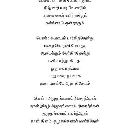
பெண் : பார்வை போகிற தூரம்
நீ இன்றி யார் வேண்டும்
பாவை ஊன் உயிர் எங்கும்
உன்னோடு ஒன்றாகும்
பெண் : ஆகாயம் பார்கிறதென்று
மழை கொஞ்சி பேசாதா
ஆடைக்கும் வேர்கிறதென்று
பனி காற்று வீசாதா
ஒரு கரை நீயாக
மறு கரை நானாக
கரை புரண்டே ஆறாகினோம்
பெண் : அமுதங்களால் நிறைந்தேன்
நான் இதழ் அமுதங்களால் நிறைந்தேன்
குமுதங்களால் மலர்ந்தேன்
நான் தினம் குமுதங்களால் மலர்ந்தேன்