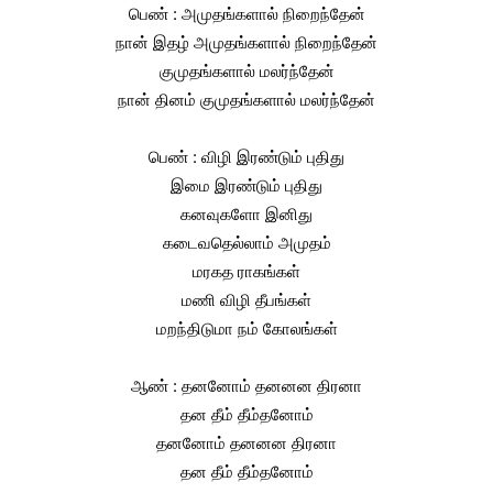
பெண் : அமுதங்களால் நிறைந்தேன்
நான் இதழ் அமுதங்களால் நிறைந்தேன்
குமுதங்களால் மலர்ந்தேன்
நான் தினம் குமுதங்களால் மலர்ந்தேன்
பெண் : விழி இரண்டும் புதிது
இமை இரண்டும் புதிது
கனவுகளோ இனிது
கடைவதெல்லாம் அமுதம்
மரகத ராகங்கள்
மணி விழி தீபங்கள்
மறந்திடுமா நம் கோலங்கள்
ஆண் : தனனோம் தனனன திரனா
தன தீம் தீம்தனோம்
தனனோம் தனனன திரனா
தன தீம் தீம்தனோம்