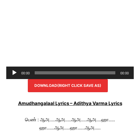
Audio
00:00
00:00
Player
DOWNLOAD(RIGHT CLICK SAVE AS)
Amudhangalaal Lyrics – Adithya Varma Lyrics
பெண் : ஆஅ…..ஆஅ…..ஆஅ…..ஆஅ….ஹா…..
ஹா……ஆஅ…..ஹா……ஆஅ…..