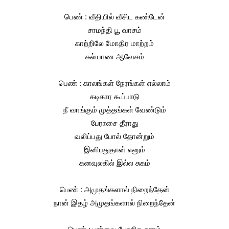
பெண் : வீதியில் வீசிட கண்டேன்
சாமந்தி பூ வாசம்
காற்றிலே மோதிர மாற்றம்
கல்யாண ஆவேசம்
பெண் : காலங்கள் நேரங்கள் எல்லாம்
கடிகார கூப்பாடு
நீ வாங்கும் முத்தங்கள் வேண்டும்
பேராசை தீராது
வலிப்பது போல் தோன்றும்
இனிபதுதான் எனும்
கனவுலகில் இல்ல சுகம்
பெண் : அமுதங்களால் நிறைந்தேன்
நான் இதழ் அமுதங்களால் நிறைந்தேன்