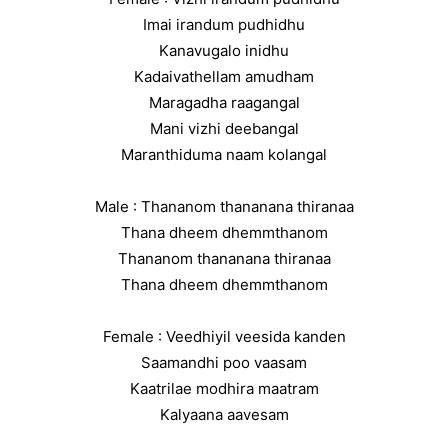
Imai irandum pudhidhu
Kanavugalo inidhu
Kadaivathellam amudham
Maragadha raagangal
Mani vizhi deebangal
Maranthiduma naam kolangal
Male : Thananom thananana thiranaa
Thana dheem dhemmthanom
Thananom thananana thiranaa
Thana dheem dhemmthanom
Female : Veedhiyil veesida kanden
Saamandhi poo vaasam
Kaatrilae modhira maatram
Kalyaana aavesam