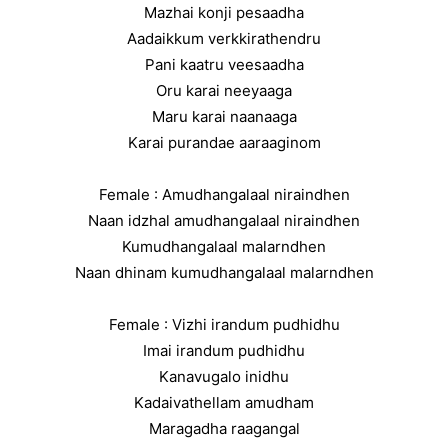
Mazhai konji pesaadha
Aadaikkum verkkirathendru
Pani kaatru veesaadha
Oru karai neeyaaga
Maru karai naanaaga
Karai purandae aaraaginom
Female : Amudhangalaal niraindhen
Naan idzhal amudhangalaal niraindhen
Kumudhangalaal malarndhen
Naan dhinam kumudhangalaal malarndhen
Female : Vizhi irandum pudhidhu
Imai irandum pudhidhu
Kanavugalo inidhu
Kadaivathellam amudham
Maragadha raagangal