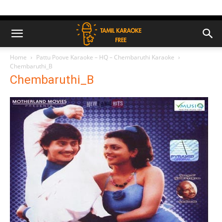
Home
Pattu Poove Karaoke – HQ – Chembaruthi Karaoke
Chembaruthi_B
Chembaruthi_B