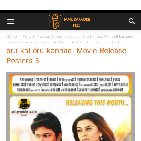
Home
Venam Machan Venam karaoke – Oru Kal Oru Kannadi karaoke
– ok ok karaoke
oru-kal-oru-kannadi-Movie-Release-Posters-3-
oru-kal-oru-kannadi-Movie-Release-
Posters-3-