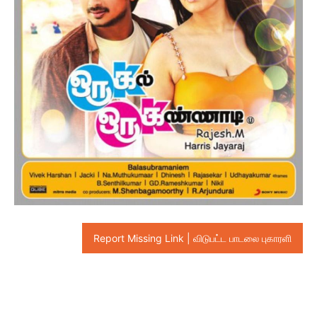
Report Missing Link | விடுபட்ட பாடலை புகாரளி